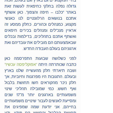
בחיי המקצועיים גם בארץ וגם בעולם, וזכות 
גדולה נפלה בחלקי כחיפאית לעשות זאת 
באתר "כלבו – חיפה והצפון". כאן אשתף 
אתכם בנושאים הרלוונטיים לנו כאנשי 
מקצוע, כמנהלים וכהורים. כחלק ממסע זה 
אראיין מנכ"לים ומנהלים בכירים חיפאים 
ואשתף אתכם בתהליכים, בדילמות ובכלים 
שבאמצעותם הם מובילים את עובדיהם ואת 
ארגוניהם בעולם העבודה החדש.
לפני כשלושה שבועות התפרסמה כאן 
כתבה שכותרתה היתה 
"אפוקליפסה עכשיו"
ושבה תיארתי חלק מהעשייה שלנו בארץ 
ובעולם. התגובות היו מפרגנות וחיוביות, אך 
חלק ניכר מהקוראים חשו תחושת בלבול 
ואף חשש. כמי שמובילה תהליכי שינוי 
משמעותיים בארגונים יותר מ־17 שנים 
ומסייעת לאנשים לעבור שינויים משמעותיים 
בחייהם, אני יודעת שמה שמפיגים את 
תחושת הבלבול והחשש הם מידע, ידע 