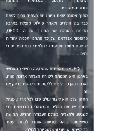
ולהמשיך לשגשג במציאות משתנה
ותכופת-משברים.
מתוך אמונה שאת מיומנויות העתיד צריך לפתח
כבר בגן הילדים ולאחר פיילוט מוצלח בארבע
מדינות בהובלת שר החינוך של ה-
,
OECD
פרופסור אנדראס שלייכר פתחנו תכנית יחודית
לפיתוח מיומנויות עתיד לתלמידי בתי ספר יסודי
ותיכון.
ב-
,
אנו מאמינים שהשקעה במשאב האנושי
EQel
בארגון היא המפתח ליצירת הצלחה ארוכת טווח,
ואנחנו כאן כדי לעזור ללקוחותינו להשיג בדיוק את
זה.
החזון שלנו הוא ליצור עולם שבו לכל ארגון, מנהל
ועובד יש את הכלים והמשאבים הדרושים כדי
לשגשג ולהצליח בעולם העבודה החדש. תחושת
משמעות גבוהה מניעה אותנו לבנות עתיד
בר-קיימא, שוויוני ומשגשג יותר לכולם.